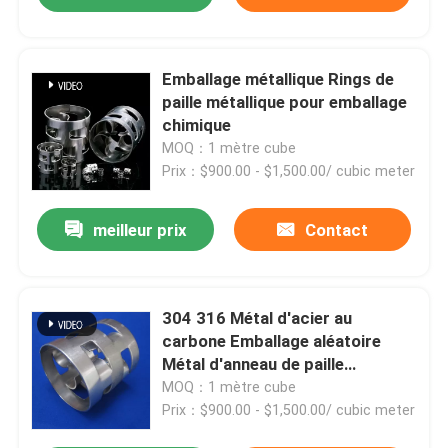
Emballage métallique Rings de
paille métallique pour emballage
chimique
MOQ：1 mètre cube
Prix：$900.00 - $1,500.00/ cubic meter
meilleur prix
Contact
304 316 Métal d'acier au
carbone Emballage aléatoire
Métal d'anneau de paille
Emballage 25 mm 38 mm 50 mm
MOQ：1 mètre cube
76 mm
Prix：$900.00 - $1,500.00/ cubic meter