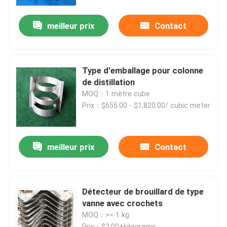
meilleur prix
Contact
À propos de nous
Visite de l'usine
Type d'emballage pour colonne
de distillation
Contrôle de la qualité
MOQ：1 mètre cube
Prix：$655.00 - $1,820.00/ cubic meter
Nous contacter
meilleur prix
Contact
Demandez un devis
Filtre moléculaire PSA
Détecteur de brouillard de type
vanne avec crochets
MOQ：>= 1 kg
Zéolite à tamis moléculaire
Prix：$2.00+kilograms