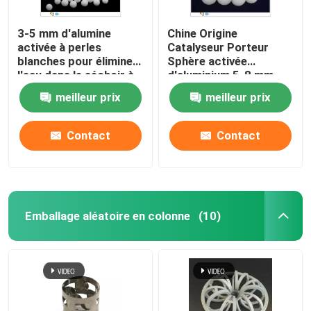
3-5 mm d'alumine
Chine Origine
activée à perles
Catalyseur Porteur
blanches pour éliminer
Sphère activée
l'eau dans le séchoir à
d'aluminium 5-8 mm
air
meilleur prix
meilleur prix
Contact
Contact
Emballage aléatoire en colonne
(10)