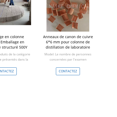
ge en colonne
Anneaux de canon de cuivre
100% de PP
 Emballage en
6*6 mm pour colonne de
CPVC PVDF Pl
 structuré 500Y
distillation de laboratoire
Emballage
ne
duits de la catégorie
Model: Le nombre de personnes
Mode
re présentés dans la
concernées par l'examen
Min: 1
e la présente annexe.
Min: 1 litre
1 mètre cube
NTACTEZ
CONTACTEZ
CO