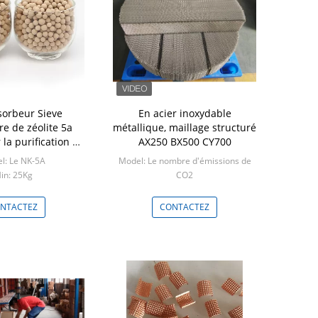
orbeur Sieve
En acier inoxydable
Petite pe
re de zéolite 5a
métallique, maillage structuré
Zéolite 13X
la purification de
AX250 BX500 CY700
d'oxyg
hydrogène
l: Le NK-5A
Model: Le nombre d'émissions de
Model
in: 25Kg
CO2
Mi
Min: 1m3
NTACTEZ
CONTACTEZ
CO