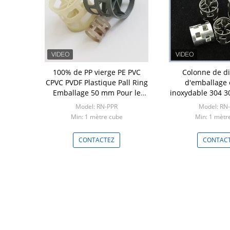
on de cuivre
100% de PP vierge PE PVC
Colonne de dis
colonne de
CPVC PVDF Plastique Pall Ring
d'emballage 
 laboratoire
Emballage 50 mm Pour le
inoxydable 304 3
nettoyage
 de personnes
Model: RN-PPR
Model: RN
r l'examen
Min: 1 mètre cube
Min: 1 mètr
itre
TEZ
CONTACTEZ
CONTAC