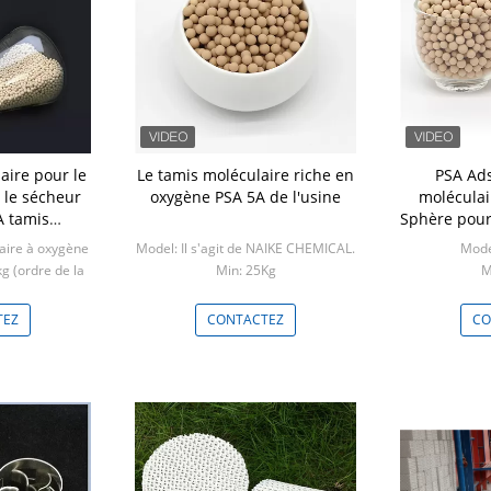
aire pour le
Le tamis moléculaire riche en
PSA Ads
t le sécheur
oxygène PSA 5A de l'usine
moléculai
A tamis
Sphère pour 
ire
l'
laire à oxygène
Model: Il s'agit de NAIKE CHEMICAL.
Mode
g (ordre de la
Min: 25Kg
M
)
TEZ
CONTACTEZ
CO