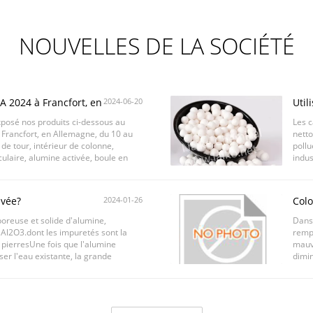
NOUVELLES DE LA SOCIÉTÉ
 2024 à Francfort, en
2024-06-20
Util
osé nos produits ci-dessous au
Les c
Francfort, en Allemagne, du 10 au
netto
de tour, intérieur de colonne,
pollu
ulaire, alumine activée, boule en
indus
 une ...
les d
ivée?
2024-01-26
Colo
oreuse et solide d'alumine,
Dans 
Al2O3.dont les impuretés sont la
rempl
s pierresUne fois que l'alumine
mauva
ser l'eau existante, la grande
dimin
eux pores ...
initi