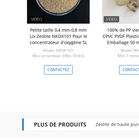
lage de la
Petite taille 0,4 mm-0,8 mm
100% de PP vie
le nettoyeur
Lix Zeolite NKOX101 Pour le
CPVC PVDF Plastiq
astique
concentrateur d'oxygène 5L
Emballage 50 
nettoy
embres doivent:
Model: NKOX-101
Model: RN
re cube
Min: un tambour ((Min. Ordre)
Min: 1 mètr
TEZ
CONTACTEZ
CONTAC
PLUS DE PRODUITS
Zéolite de haute pur