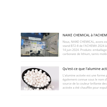
NAIKE CHEMICAL à l'ACHEMA
Allemagne
Nous, NAIKE CHEMICAL, avons exp
stand B72-8 de l'ACHEMA 2024 à 
14 juin 2024. Produits: emballage 
carbonate de lithium, tamis moléc
céramique, supports MBBR C'était
Qu'est-ce que l'alumine act
L'alumine activée est une forme p
également connue sous le nom d'
source de la couleur brillante de
activée a été chauffée pour expul
surface du matériau et ses nombr