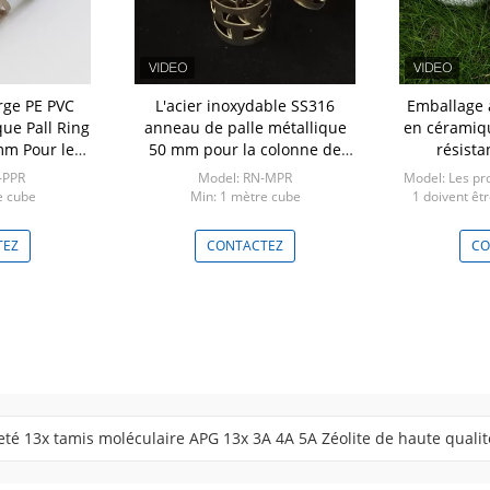
rge PE PVC
L'acier inoxydable SS316
Emballage 
ue Pall Ring
anneau de palle métallique
en céramiqu
mm Pour le
50 mm pour la colonne de
résista
age
distillation
-PPR
Model: RN-MPR
Model: Les pro
e cube
Min: 1 mètre cube
1 doivent êt
liste
Min: 
TEZ
CONTACTEZ
CO
eté 13x tamis moléculaire APG 13x 3A 4A 5A Zéolite de haute qualit