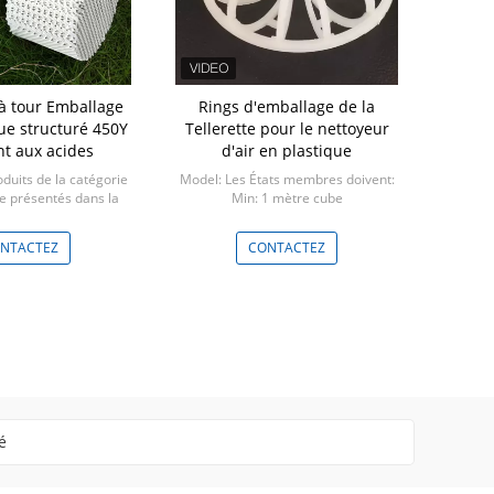
à tour Emballage
Rings d'emballage de la
Petite tail
e structuré 450Y
Tellerette pour le nettoyeur
Lix Zeolite
nt aux acides
d'air en plastique
concentrate
duits de la catégorie
Model: Les États membres doivent:
Model
re présentés dans la
Min: 1 mètre cube
Min: un tamb
 ci-dessous:
1 mètre cube
NTACTEZ
CONTACTEZ
CO
é