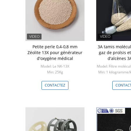
oxydable
Petite perle 0,4-0,8 mm
3A tamis molécul
age structuré
Zéolite 13X pour générateur
gaz de prolsis e
0 CY700
d'oxygène médical
d'alcènes 3
molécula
d'émissions de
Model: Le NK-13X
Model: Filtre molécu
Min: 25Kg
Min: 1 kilogramme/k
m3
minute
TEZ
CONTACTEZ
CONTAC