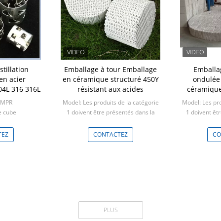
tillation
Emballage à tour Emballage
Emballa
en acier
en céramique structuré 450Y
ondulée
04L 316 316L
résistant aux acides
céramique
-MPR
Model: Les produits de la catégorie
Model: Les pro
e cube
1 doivent être présentés dans la
1 doivent êt
liste ci-dessous:
catégorie 1 d
Min: 1 mètre cube
Min: 
TEZ
CONTACTEZ
CO
PLUS