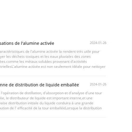
isations de l'alumine activée
2024-01-26
aractéristiques de l'alumine activée la rendent très utile pour
yer les déchets toxiques et les eaux pluviales des zones
ées.comme les métaux solubles provenant d'activités
triellesL'alumine activée est non seulement idéale pour nettoyer
éversements toxiques, mais aussi pour ...
nne de distribution de liquide emballée
2024-01-26
l'opération de distillation, d'absorption et d'analyse d'une tour
ie, le distributeur de liquide est important interne,et une
ise distribution initiale du liquide conduira à une grande
ution de l' efficacité de la tour emballéeLorsque la distribution
ale inégalée du liquide ...