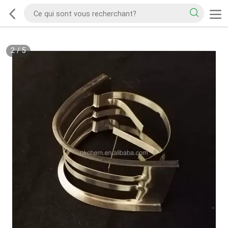
2
/
5