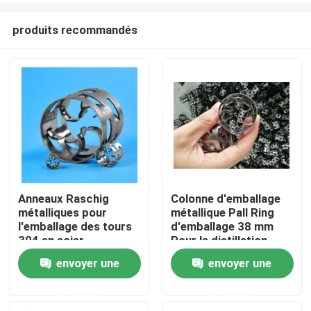
produits recommandés
Anneaux Raschig
Colonne d'emballage
métalliques pour
métallique Pall Ring
À la maison
l'emballage des tours
d'emballage 38 mm
304 en acier
Pour la distillation
inoxydable
envoyer une
envoyer une
Produits
demande
demande
Vidéos