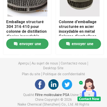
carbonate de lithium
Emballage structuré
Colonne d'emballage
304 316 410 pour
structurée en acier
Alumine activée
colonne de distillation
inoxydable en métal
d'acier inoxydable
Colonne d'emballage
métal sous vide à
pour colonne de
Emballage aléatoire en colonne
envoyer une
envoyer une
plaque haute pression
distillation
ISO9001:2000
demande
demande
garniture de tour structurée
Aperçu
Au sujet de nous
Contactez-nous
Desktop Site
Emballage de laboratoire
Plan du site
Politique de confidentialité
internals de colonne de distillation
Qualité
Filtre moléculaire PSA
Usine De
Chine.Copyright © 2026
Boule en céramique d'alumine
Naike Chemical (Shenzhen) Co., Ltd. All Rights