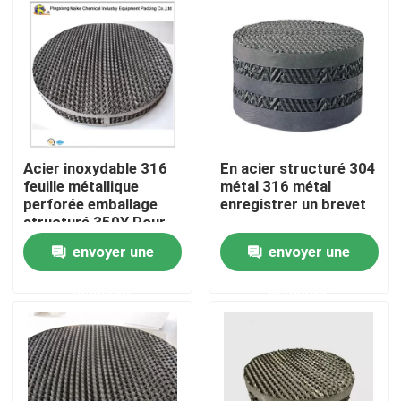
À propos de nous
Visite de l'usine
Contrôle de la qualité
Acier inoxydable 316
En acier structuré 304
feuille métallique
métal 316 métal
perforée emballage
enregistrer un brevet
Nous contacter
structuré 350Y Pour
colonne de distillation
envoyer une
envoyer une
Demandez un devis
demande
demande
Filtre moléculaire PSA
Zéolite à tamis moléculaire