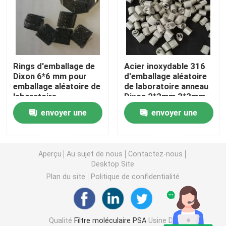
carbonate de lithium
Alumine activée
Rings d'emballage de
Acier inoxydable 316
Dixon 6*6 mm pour
d'emballage aléatoire
emballage aléatoire de
de laboratoire anneau
Emballage aléatoire en colonne
laboratoire
Dixon 2*2mm 3*3mm
4*4mm
envoyer une
envoyer une
garniture de tour structurée
demande
demande
Emballage de laboratoire
Aperçu
Au sujet de nous
Contactez-nous
Desktop Site
Plan du site
Politique de confidentialité
internals de colonne de distillation
Boule en céramique d'alumine
Qualité
Filtre moléculaire PSA
Usine De