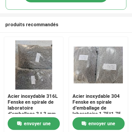
produits recommandés
À la maison
Acier inoxydable 316L
Acier inoxydable 304
Fenske en spirale de
Fenske en spirale
laboratoire
d'emballage de
Produits
d'emballage 3 * 3 mm
laboratoire 1,75*1,75
pour le processus de
mm Pour le processus
envoyer une
envoyer une
séparation de haute
de distillation
Vidéos
pureté