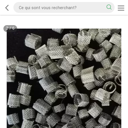
2
/
6