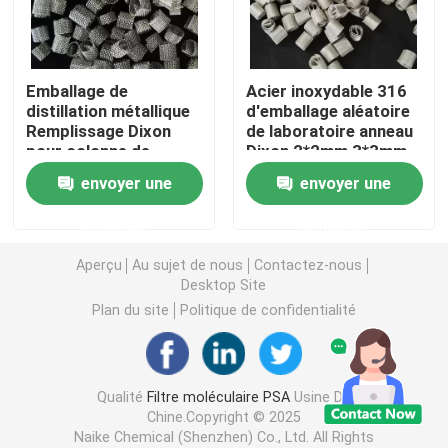
carbonate de lithium
Emballage de
Acier inoxydable 316
distillation métallique
d'emballage aléatoire
Alumine activée
Remplissage Dixon
de laboratoire anneau
pour colonne de
Dixon 2*2mm 3*3mm
distillation
4*4mm
Emballage aléatoire en colonne
envoyer une
envoyer une
demande
demande
garniture de tour structurée
Aperçu
Au sujet de nous
Contactez-nous
Desktop Site
Emballage de laboratoire
Plan du site
Politique de confidentialité
internals de colonne de distillation
Qualité
Filtre moléculaire PSA
Usine De
Chine.Copyright © 2025
Boule en céramique d'alumine
Naike Chemical (Shenzhen) Co., Ltd. All Rights