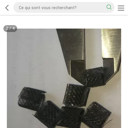
2
/
4