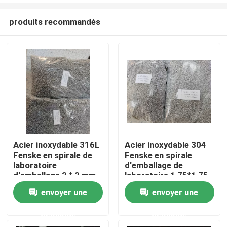
produits recommandés
Acier inoxydable 316L
Acier inoxydable 304
Fenske en spirale de
Fenske en spirale
À la maison
laboratoire
d'emballage de
d'emballage 3 * 3 mm
laboratoire 1,75*1,75
pour le processus de
mm Pour le processus
envoyer une
envoyer une
Produits
séparation de haute
de distillation
pureté
demande
demande
Vidéos