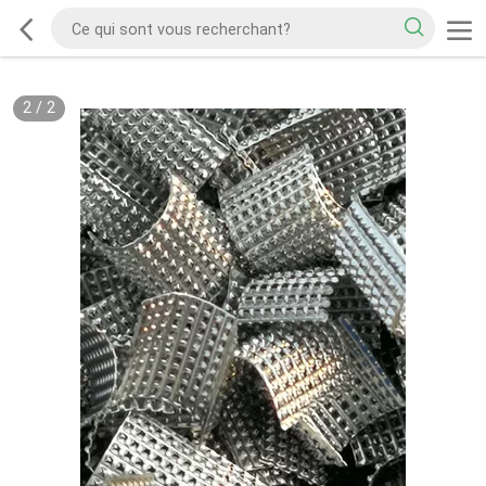
2
/
2