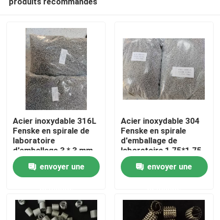
produits recommandés
Acier inoxydable 316L
Acier inoxydable 304
Fenske en spirale de
Fenske en spirale
laboratoire
d'emballage de
d'emballage 3 * 3 mm
laboratoire 1,75*1,75
À la maison
pour le processus de
mm Pour le processus
envoyer une
envoyer une
séparation de haute
de distillation
pureté
Produits
demande
demande
Vidéos