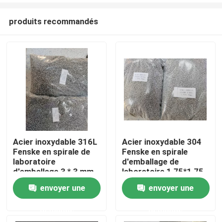
produits recommandés
Acier inoxydable 316L
Acier inoxydable 304
Fenske en spirale de
Fenske en spirale
À la maison
laboratoire
d'emballage de
d'emballage 3 * 3 mm
laboratoire 1,75*1,75
pour le processus de
mm Pour le processus
envoyer une
envoyer une
Produits
séparation de haute
de distillation
pureté
demande
demande
Vidéos