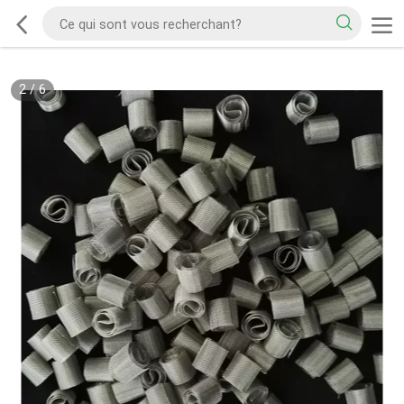
2
/
6