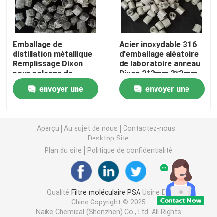
carbonate de lithium
Emballage de
Acier inoxydable 316
distillation métallique
d'emballage aléatoire
Alumine activée
Remplissage Dixon
de laboratoire anneau
pour colonne de
Dixon 2*2mm 3*3mm
distillation
4*4mm
Emballage aléatoire en colonne
envoyer une
envoyer une
demande
demande
garniture de tour structurée
Aperçu
Au sujet de nous
Contactez-nous
Desktop Site
Emballage de laboratoire
Plan du site
Politique de confidentialité
internals de colonne de distillation
Qualité
Filtre moléculaire PSA
Usine De
Chine.Copyright © 2025
Boule en céramique d'alumine
Naike Chemical (Shenzhen) Co., Ltd. All Rights