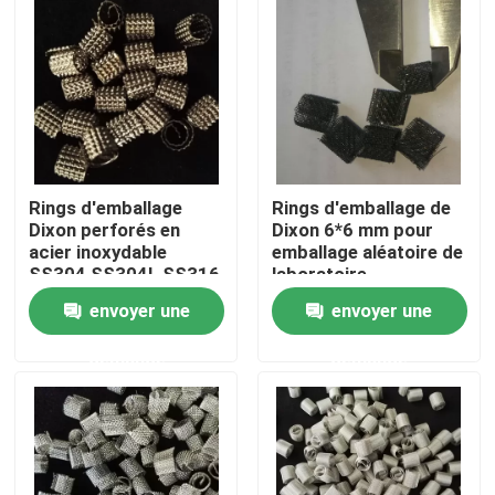
À propos de nous
Visite de l'usine
Contrôle de la qualité
Rings d'emballage
Rings d'emballage de
Dixon perforés en
Dixon 6*6 mm pour
acier inoxydable
emballage aléatoire de
Nous contacter
SS304 SS304L SS316
laboratoire
SS316L
envoyer une
envoyer une
Demandez un devis
demande
demande
Filtre moléculaire PSA
Zéolite à tamis moléculaire