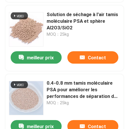
Solution de séchage à l'air tamis
moléculaire PSA et sphère
Al2O3/SiO2
MOQ：25kg
meilleur prix
Contact
0.4-0.8 mm tamis moléculaire
PSA pour améliorer les
performances de séparation des
gaz
MOQ：25kg
meilleur prix
Contact