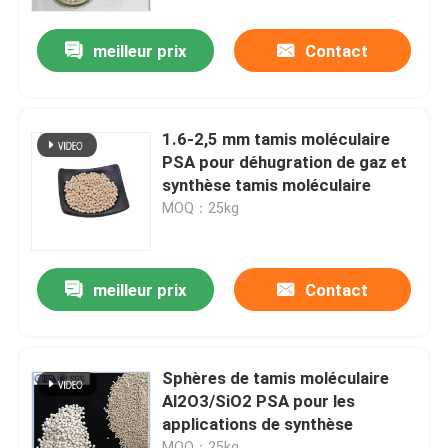
meilleur prix
Contact
À propos de nous
Visite de l'usine
1.6-2,5 mm tamis moléculaire
PSA pour déhugration de gaz et
Contrôle de la qualité
synthèse tamis moléculaire
MOQ：25kg
Nous contacter
meilleur prix
Contact
Demandez un devis
Filtre moléculaire PSA
Sphères de tamis moléculaire
Al2O3/SiO2 PSA pour les
applications de synthèse
Zéolite à tamis moléculaire
MOQ：25kg