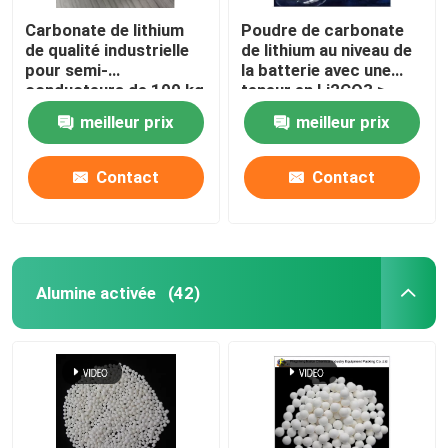
Carbonate de lithium
Poudre de carbonate
de qualité industrielle
de lithium au niveau de
pour semi-
la batterie avec une
conducteurs de 100 kg
teneur en Li2CO3 ≥
99,5%
meilleur prix
meilleur prix
Contact
Contact
Alumine activée
(42)