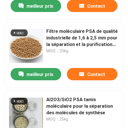
meilleur prix
Contact
Filtre moléculaire PSA de qualité
industrielle de 1,6 à 2,5 mm pour
la séparation et la purification
des gaz
MOQ：25kg
meilleur prix
Contact
À la maison
Al2O3/SiO2 PSA tamis
moléculaire pour la séparation
Produits
des molécules de synthèse
MOQ：25kg
Vidéos