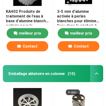
KA402 Produits de
3-5 mm d'alumine
traitement de l'eau à
activée à perles
base d'alumine blanche
blanches pour éliminer
activée pour la
l'eau dans le séchoir à
défluoration
air
meilleur prix
meilleur prix
Contact
Contact
Emballage aléatoire en colonne
(10)