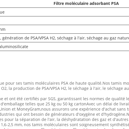
Filtre moléculaire adsorbant PSA
que
 mm
génération de PSA/VPSA H2, séchage à l'air, séchage au gaz naturel,
aluminosilicate
our ses tamis moléculaires PSA de haute qualité.Nos tamis moléc
O2, la production de PSA/VPSA H2, le séchage à l'air, le séchage au g
 et ont été certifiés par SGS, garantissant les normes de qualité
'emballage telles que 25 kg ou 50 kg cartonAvec un délai de livrai
n Union et MoneyGram,nous assurons une expérience d'achat sans tr
ndustries qui ont besoin de générateurs d'oxygène et d'hydrogène.
les pour la séparation de l'air, la déshydratation des gaz et d'autres
à 1,6-2,5 mm, nos tamis moléculaires sont soigneusement synthétisé