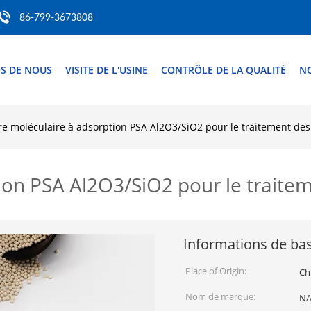
86-799-3673808
S DE NOUS
VISITE DE L'USINE
CONTRÔLE DE LA QUALITÉ
N
tre moléculaire à adsorption PSA Al2O3/SiO2 pour le traitement des
tion PSA Al2O3/SiO2 pour le traitem
Informations de ba
Place of Origin:
Ch
Nom de marque:
NA