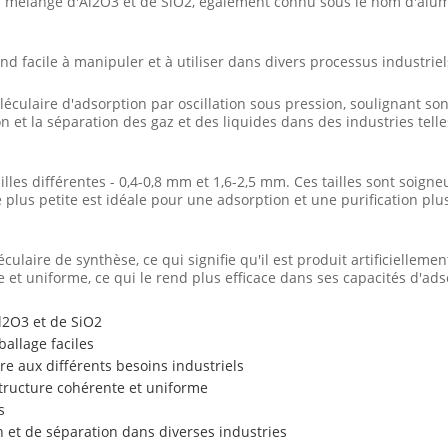
n mélange d'Al2O3 et de SiO2, également connu sous le nom d'alumi
d facile à manipuler et à utiliser dans divers processus industriel
éculaire d'adsorption par oscillation sous pression, soulignant son
ion et la séparation des gaz et des liquides dans des industries tell
illes différentes - 0,4-0,8 mm et 1,6-2,5 mm. Ces tailles sont soi
e plus petite est idéale pour une adsorption et une purification plus
ulaire de synthèse, ce qui signifie qu'il est produit artificiellem
et uniforme, ce qui le rend plus efficace dans ses capacités d'adso
Al2O3 et de SiO2
allage faciles
re aux différents besoins industriels
tructure cohérente et uniforme
s
n et de séparation dans diverses industries