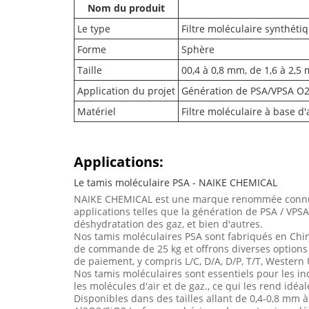
Nom du produit
Le type
Filtre moléculaire synthéti
Forme
Sphère
Taille
00,4 à 0,8 mm, de 1,6 à 2,5
Application du projet
Génération de PSA/VPSA O2, 
Matériel
Filtre moléculaire à base d'
Applications:
Le tamis moléculaire PSA - NAIKE CHEMICAL
NAIKE CHEMICAL est une marque renommée connue p
applications telles que la génération de PSA / VPSA 
déshydratation des gaz, et bien d'autres.
Nos tamis moléculaires PSA sont fabriqués en Chine
de commande de 25 kg et offrons diverses options d
de paiement, y compris L/C, D/A, D/P, T/T, Wester
Nos tamis moléculaires sont essentiels pour les i
les molécules d'air et de gaz., ce qui les rend idéa
Disponibles dans des tailles allant de 0,4-0,8 mm 