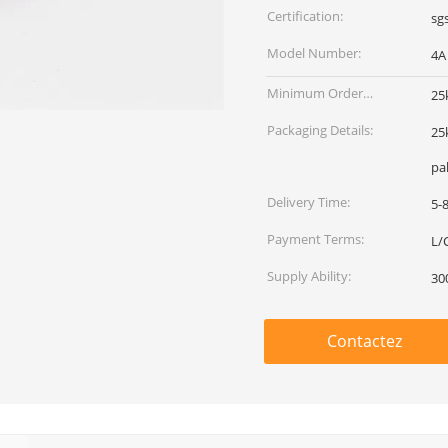
Certification:
sg
Model Number:
4A
Minimum Order
25
Quantity:
Packaging Details:
25
pa
Delivery Time:
5-
Payment Terms:
L/
Supply Ability:
30
Contactez