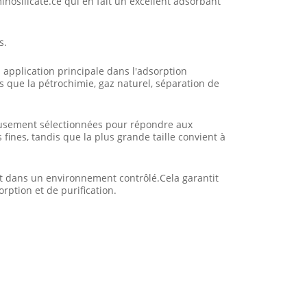
nosilicate.ce qui en fait un excellent adsorbant
s.
 application principale dans l'adsorption
es que la pétrochimie, gaz naturel, séparation de
gneusement sélectionnées pour répondre aux
 fines, tandis que la plus grande taille convient à
ent dans un environnement contrôlé.Cela garantit
rption et de purification.