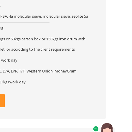
s
 PSA, 4a molecular sieve, molecular sieve, zeolite 5a
kg
kgs or 50kgs carton box or 150kgs iron drum with
llet, or accroding to the client requirements
8 work day
C, D/A, D/P, T/T, Western Union, MoneyGram
0+kg+work day