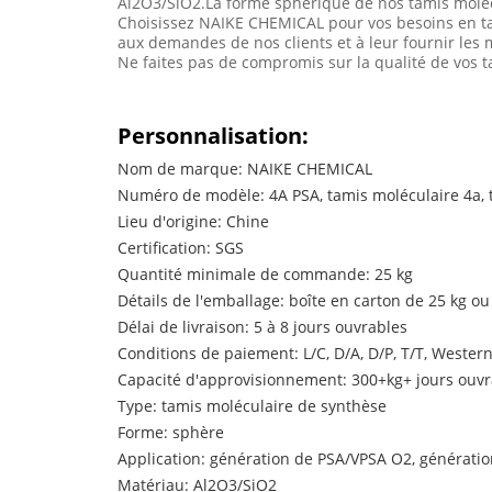
Al2O3/SiO2.La forme sphérique de nos tamis molécu
Choisissez NAIKE CHEMICAL pour vos besoins en ta
aux demandes de nos clients et à leur fournir les m
Ne faites pas de compromis sur la qualité de vos 
Personnalisation:
Nom de marque: NAIKE CHEMICAL
Numéro de modèle: 4A PSA, tamis moléculaire 4a, t
Lieu d'origine: Chine
Certification: SGS
Quantité minimale de commande: 25 kg
Détails de l'emballage: boîte en carton de 25 kg ou
Délai de livraison: 5 à 8 jours ouvrables
Conditions de paiement: L/C, D/A, D/P, T/T, West
Capacité d'approvisionnement: 300+kg+ jours ouvr
Type: tamis moléculaire de synthèse
Forme: sphère
Application: génération de PSA/VPSA O2, génération 
Matériau: Al2O3/SiO2