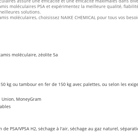
laires assure une efficacité et une efficacité maximales dans dive
mis moléculaires PSA et expérimentez la meilleure qualité, fiabil
eilleures solutions.
tamis moléculaires, choisissez NAIKE CHEMICAL pour tous vos besoi
amis moléculaire, zéolite 5a
 50 kg ou tambour en fer de 150 kg avec palettes, ou selon les exig
ern Union, MoneyGram
ables
de PSA/VPSA H2, séchage à l'air, séchage au gaz naturel, séparation