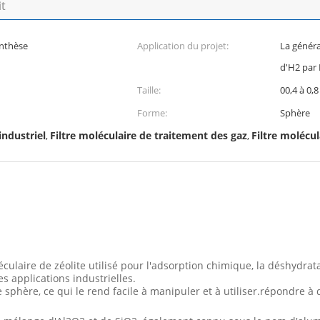
it
ynthèse
Application du projet:
La généra
d'H2 par 
Taille:
00,4 à 0,
Forme:
Sphère
industriel
Filtre moléculaire de traitement des gaz
Filtre molécu
,
,
ulaire de zéolite utilisé pour l'adsorption chimique, la déshydrata
s applications industrielles.
phère, ce qui le rend facile à manipuler et à utiliser.répondre à d