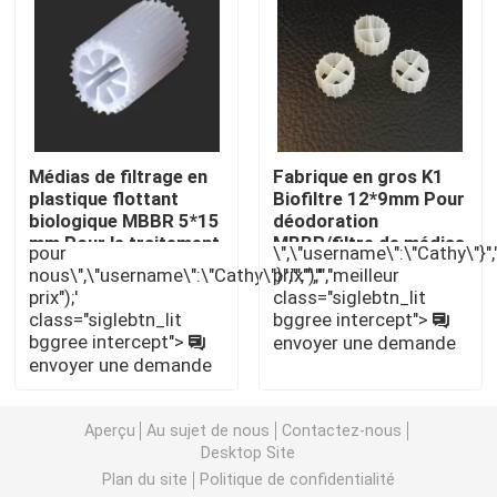
carbonate de lithium
Alumine activée
Médias de filtrage en
Fabrique en gros K1
plastique flottant
Biofiltre 12*9mm Pour
Emballage aléatoire en colonne
biologique MBBR 5*15
déodoration
mm Pour le traitement
MBBR/filtre de médias
pour
\",\"username\":\"Cathy\"}","",
de l'eau MBBR/médias
mobiles/médias
garniture de tour structurée
nous\",\"username\":\"Cathy\"}","","","","meilleur
prix");'
de filtrage en
porteurs Mbbr
prix");'
class="siglebtn_lit
plastique
class="siglebtn_lit
bggree intercept">
Emballage de laboratoire
bggree intercept">
envoyer une demande
envoyer une demande
internals de colonne de distillation
Aperçu
Au sujet de nous
Contactez-nous
Desktop Site
Boule en céramique d'alumine
Plan du site
Politique de confidentialité