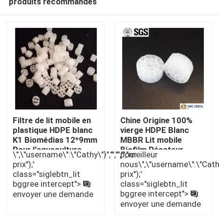
produits recommandés
Filtre de lit mobile en
Chine Origine 100%
plastique HDPE blanc
vierge HDPE Blanc
K1 Biomédias 12*9mm
MBBR Lit mobile
Pour l'aquaculture
Biofilm Réacteur
À la maison
\",\"username\":\"Cathy\"}","","","","meilleur
pour
Médias 25*12mm Pour
prix");'
nous\",\"username\":\"Cathy\"}
le traitement des eaux
class="siglebtn_lit
prix");'
usées
bggree intercept">
class="siglebtn_lit
Produits
bggree intercept">
envoyer une demande
envoyer une demande
Vidéos