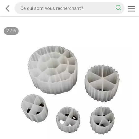
2
/
6