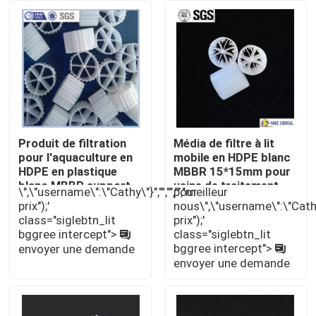
À propos de nous
Visite de l'usine
Contrôle de la qualité
Produit de filtration
Média de filtre à lit
pour l'aquaculture en
mobile en HDPE blanc
HDPE en plastique
MBBR 15*15mm pour
Nous contacter
blanc MBBR support
usine de traitement
\",\"username\":\"Cathy\"}","","","","meilleur
pour
16*10 mm
des eaux usées/média
prix");'
nous\",\"username\":\"Cathy\"}
de filtre biologique
Demandez un devis
class="siglebtn_lit
prix");'
bggree intercept">
class="siglebtn_lit
bggree intercept">
envoyer une demande
envoyer une demande
Filtre moléculaire PSA
Zéolite à tamis moléculaire