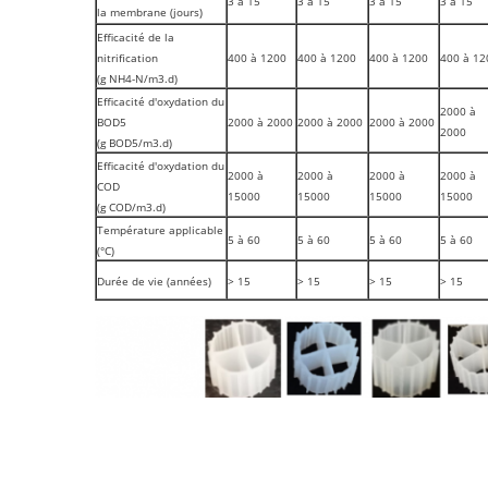
3 à 15
3 à 15
3 à 15
3 à 15
la membrane (jours)
Efficacité de la
nitrification
400 à 1200
400 à 1200
400 à 1200
400 à 12
(g NH4-N/m3.d)
Efficacité d'oxydation du
2000 à
BOD5
2000 à 2000
2000 à 2000
2000 à 2000
2000
(g BOD5/m3.d)
Efficacité d'oxydation du
2000 à
2000 à
2000 à
2000 à
COD
15000
15000
15000
15000
(g COD/m3.d)
Température applicable
5 à 60
5 à 60
5 à 60
5 à 60
(°C)
Durée de vie (années)
> 15
> 15
> 15
> 15