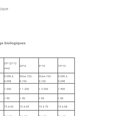
e
gique
ge biologiques
25* ((7-12
25*4
5*10
15*15
mm)
0.096 à
0Une.102-
0Une.102-
0.096 à
0.098
0.105
0.105
0.098
> 500
> 1 200
> 3 500
> 900
> 90
> 90
> 85
> 85
15 à 65
15 à 69
15 à 70
15 à 68