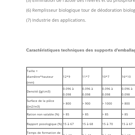
(5) Élimination de l'azote des rivières et du phosphor
(6) Remplisseur biologique tour de déodoration biolo
(7) Industrie des applications.
Caractéristiques techniques des supports d'emballa
Taille =
diamètre*hauteur
12*9
11*7
10*7
16*10
(mm)
0.096 à
0.096 à
0.096 à
0.096 à
Densité ((g/cm3)
0.098
0.098
0.098
0.098
Surface de la pièce
> 800
> 900
> 1000
> 800
((m2/m3)
Ration non valable (%)
> 85
> 85
> 85
> 85
Rapport posologique (%)
15 à 67
15 à 68
15 à 70
15 à 67
Temps de formation de