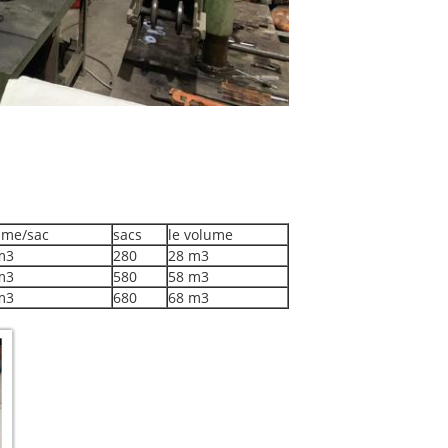
ume/sac
sacs
le volume
m3
280
28 m3
m3
580
58 m3
m3
680
68 m3