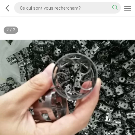
2
/
2