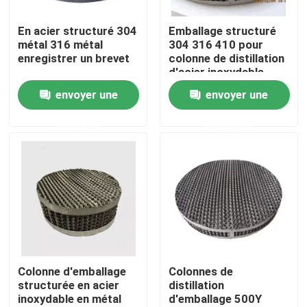
En acier structuré 304
Emballage structuré
À propos de nous
métal 316 métal
304 316 410 pour
enregistrer un brevet
colonne de distillation
d'acier inoxydable
Visite de l'usine
métal sous vide à
envoyer une
envoyer une
plaque haute pression
ISO9001:2000
demande
demande
Contrôle de la qualité
Nous contacter
Demandez un devis
Filtre moléculaire PSA
Colonne d'emballage
Colonnes de
structurée en acier
distillation
inoxydable en métal
d'emballage 500Y
Zéolite à tamis moléculaire