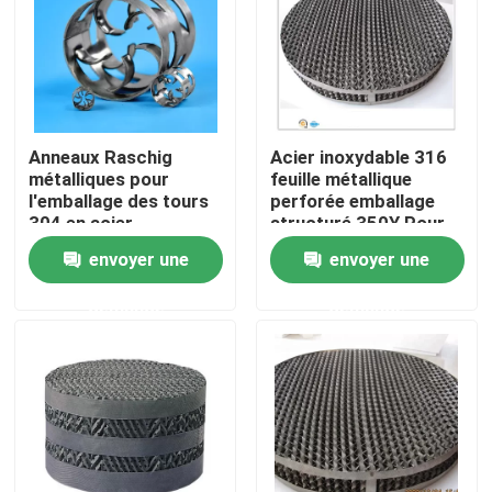
Anneaux Raschig
Acier inoxydable 316
métalliques pour
feuille métallique
l'emballage des tours
perforée emballage
304 en acier
structuré 350Y Pour
inoxydable
colonne de distillation
envoyer une
envoyer une
demande
demande
À la maison
Produits
Vidéos