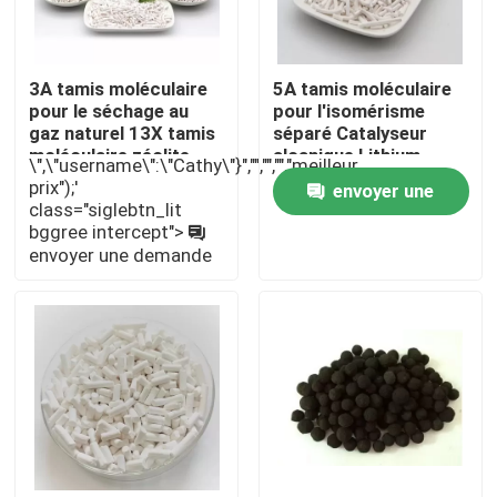
À propos de nous
3A tamis moléculaire
5A tamis moléculaire
pour le séchage au
pour l'isomérisme
gaz naturel 13X tamis
séparé Catalyseur
Visite de l'usine
moléculaire zéolite
alcanique Lithium
\",\"username\":\"Cathy\"}","","","","meilleur
pour concentrateur
tamis moléculaire
prix");'
envoyer une
d'oxygène
oxygène Mcm 22
Contrôle de la qualité
class="siglebtn_lit
zéolite
bggree intercept">
demande
envoyer une demande
Nous contacter
Demandez un devis
Filtre moléculaire PSA
Zéolite à tamis moléculaire