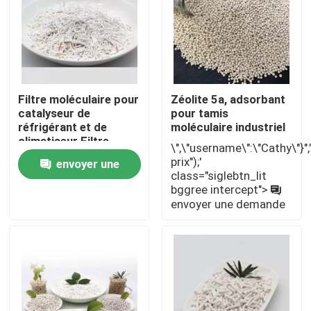
Filtre moléculaire pour
Zéolite 5a, adsorbant
catalyseur de
pour tamis
réfrigérant et de
moléculaire industriel
climatiseur Filtre
\",\"username\":\"Cathy\"}","",
moléculaire 5A
prix");'
envoyer une
class="siglebtn_lit
bggree intercept">
demande
envoyer une demande
À la maison
Produits
Vidéos