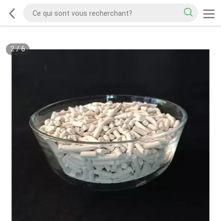
2
/
6