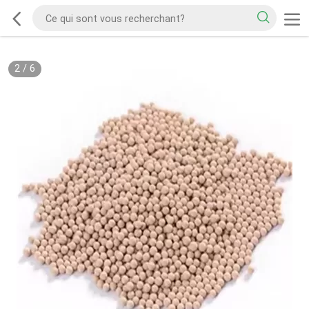
2
/
6