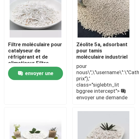
Filtre moléculaire pour
Zéolite 5a, adsorbant
catalyseur de
pour tamis
réfrigérant et de
moléculaire industriel
climatiseur Filtre
pour
moléculaire 5A
nous\",\"username\":\"Cathy\"}
envoyer une
prix");'
class="siglebtn_lit
demande
bggree intercept">
envoyer une demande
À la maison
Produits
Vidéos