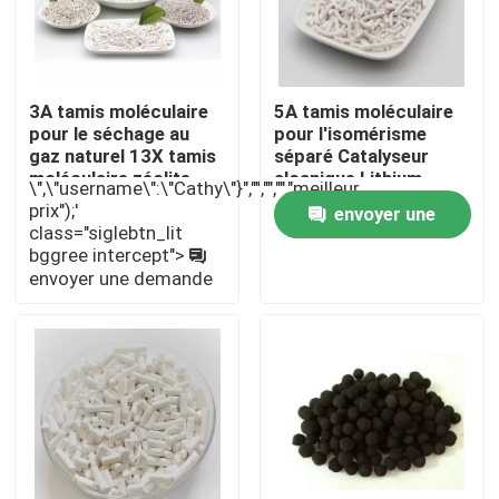
À propos de nous
3A tamis moléculaire
5A tamis moléculaire
pour le séchage au
pour l'isomérisme
Visite de l'usine
gaz naturel 13X tamis
séparé Catalyseur
moléculaire zéolite
alcanique Lithium
\",\"username\":\"Cathy\"}","","","","meilleur
pour concentrateur
tamis moléculaire
Contrôle de la qualité
prix");'
envoyer une
d'oxygène
oxygène Mcm 22
class="siglebtn_lit
zéolite
bggree intercept">
demande
Nous contacter
envoyer une demande
Demandez un devis
Filtre moléculaire PSA
Zéolite à tamis moléculaire