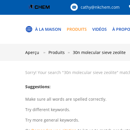
cathy@nkchem.com
À LA MAISON
PRODUITS
VIDÉOS
À PROPO
Aperçu
Produits
30n molecular sieve zeolite
Sorry! Your search "
30n molecular sieve zeolite
" matc
Suggestions:
Make sure all words are spelled correctly.
Try different keywords.
Try more general keywords.