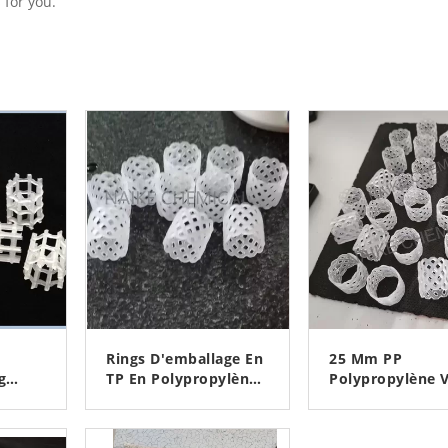
 for you.
Related Products
Rings D'emballage En
25 Mm PP
g
TP En Polypropylène
Polypropylène V
ng 25
Renforcé De 25 Mm
Lit D'emballage
0 Mm
Pour Tour De Broyage
Anneau Pour Us
Z
CONTACTEZ
CONTACTE
sé
D'urée
D'urée