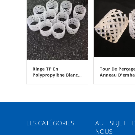
Ringe TP En
Tour De Perçag
Polypropylène Blanc
Anneau D'emba
De 25 Mm Pour Tour
25 Mm, 38 Mm,
De Broyage D'urée
Mm Pour La
CONTACTEZ
CONTACTE
Dans L'industrie Des
Production D'en
Engrais
LES CATÉGORIES
AU SUJET 
NOUS