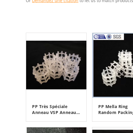
Or
Demandez une citation
to let us to match products
PP Très Spéciale
PP Mella Ring
Anneau VSP Anneau
Random Packin
Pour Colonne De Lit
Scrubber Packi
Emballé Dans Les
Mm, 50 Mm, 9
CONTACTEZ
CONTACTE
Industries Du Gaz
Avec Un Sac Tis