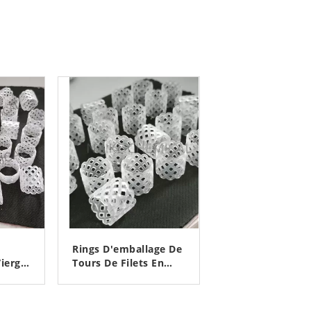
Rings D'emballage De
ierge
Tours De Filets En
 TP
Plastique En PP De 25
ine
Mm, 38 Mm, 50 Mm
Z
CONTACTEZ
Pour Unité D'urée