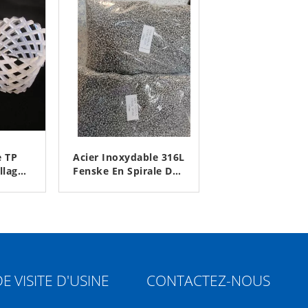
e TP
Acier Inoxydable 316L
llage
Fenske En Spirale De
 50
Laboratoire
D'emballage 3 * 3 Mm
Z
CONTACTEZ
grais
Pour Le Processus De
Séparation De Haute
Pureté
DE
VISITE D'USINE
CONTACTEZ-NOUS