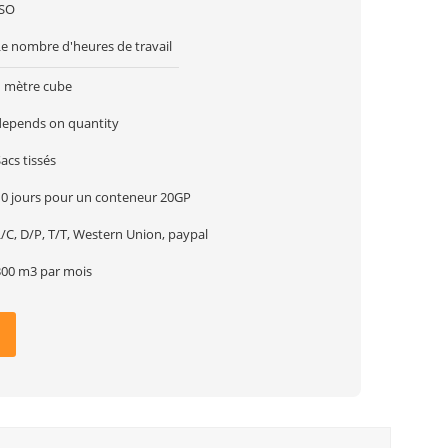
ISO
Le nombre d'heures de travail
1 mètre cube
depends on quantity
acs tissés
10 jours pour un conteneur 20GP
/C, D/P, T/T, Western Union, paypal
300 m3 par mois