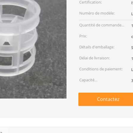
Certification:
Numéro de modèle:
Quantité de commande
min:
Prix:
Détails d'emballage:
S
Délai de livraison:
Conditions de paiement:
L
Capacité
d'approvisionnement:
Contactez