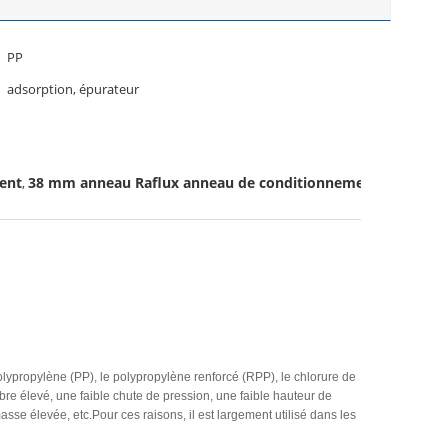
PP
adsorption, épurateur
ent
38 mm anneau Raflux anneau de conditionnement
,
polypropylène (PP), le polypropylène renforcé (RPP), le chlorure de
bre élevé, une faible chute de pression, une faible hauteur de
masse élevée, etc.Pour ces raisons, il est largement utilisé dans les