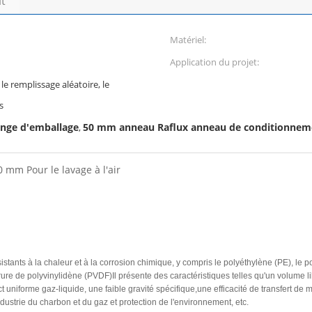
it
Matériel:
Application du projet:
le remplissage aléatoire, le
s
inge d'emballage
50 mm anneau Raflux anneau de conditionnem
,
mm Pour le lavage à l'air
sistants à la chaleur et à la corrosion chimique, y compris le polyéthylène (PE), le 
rure de polyvinylidène (PVDF)Il présente des caractéristiques telles qu'un volume li
t uniforme gaz-liquide, une faible gravité spécifique,une efficacité de transfert de 
industrie du charbon et du gaz et protection de l'environnement, etc.