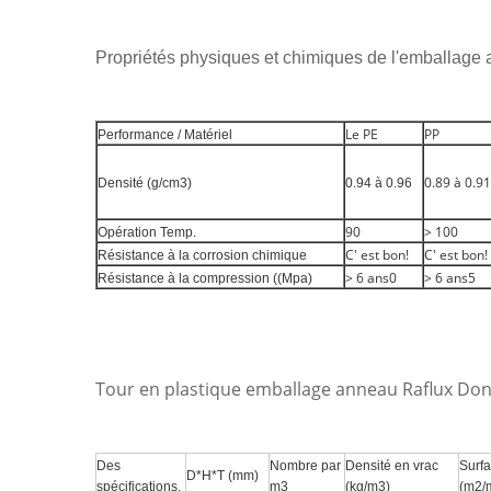
Propriétés physiques et chimiques de l'emballage a
Le PE
PP
Performance / Matériel
0.89 à 0.91
Densité (g/cm3)
0.94 à 0.96
90
> 100
Opération Temp.
C' est bon!
C' est bon!
Résistance à la corrosion chimique
> 6 ans0
> 6 ans5
Résistance à la compression ((Mpa)
Tour en plastique emballage anneau Raflux Do
Des
Nombre par
Densité en vrac
Surfa
D*H*T (mm)
spécifications.
m3
(kg/m3)
(m2/