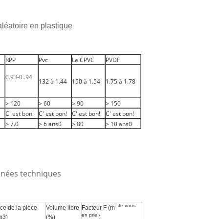
léatoire en plastique
RPP
Pvc
Le CPVC
PVDF
0.93-0.
.94
132 à 1.44
150 à 1.54
1.75 à 1.78
> 120
> 60
> 90
> 150
C' est bon!
C' est bon!
C' est bon!
C' est bon!
> 7.0
> 6 ans0
> 80
> 10 ans0
nnées techniques
- Je vous
ce de la pièce
Volume libre
Facteur F (m
en prie.
m3)
(%)
)