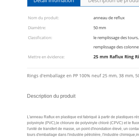
Détail Infomation
Description de produ
Nom du produit:
anneau de reflux
Diamètre:
50 mm
Classfication:
le remplissage des tours, 
remplissage des colonne
25 mm Raflux Ring R
Mettre en évidence:
Rings d'emballage en PP 100% neuf 25 mm, 38 mm, 50 
Description du produit
L'anneau Raflux en plastique est fabriqué à partir de plastiques ré
polyvinyle (PVC),le chlorure de polyvinyle chloré (CPVC) et le fluo
l'unité de transfert de masse, un point d'inondation élevé, un contac
tours d'emballage dans l'industrie pétrolière, l'industrie chimique,