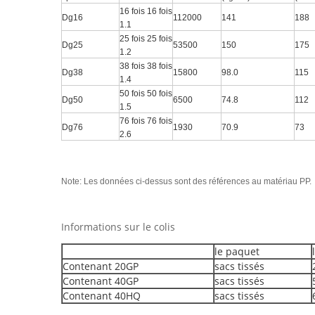
16 fois 16 fois
Dg16
112000
141
188
1.1
25 fois 25 fois
Dg25
53500
150
175
1.2
38 fois 38 fois
Dg38
15800
98.0
115
1.4
50 fois 50 fois
Dg50
6500
74.8
112
1.5
76 fois 76 fois
Dg76
1930
70.9
73
2.6
Note: Les données ci-dessus sont des références au matériau PP.
Informations sur le colis
le paquet
Contenant 20GP
sacs tissés
Contenant 40GP
sacs tissés
Contenant 40HQ
sacs tissés