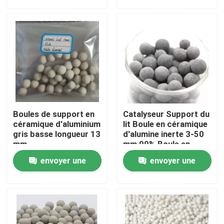
demande
demande
À propos de nous
Visite de l'usine
Contrôle de la qualité
Boules de support en
Catalyseur Support du
Nous contacter
céramique d'aluminium
lit Boule en céramique
gris basse longueur 13
d'alumine inerte 3-50
mm
mm 99% Boule en
alumine inerte
Demandez un devis
envoyer une
envoyer une
demande
demande
Filtre moléculaire PSA
Zéolite à tamis moléculaire