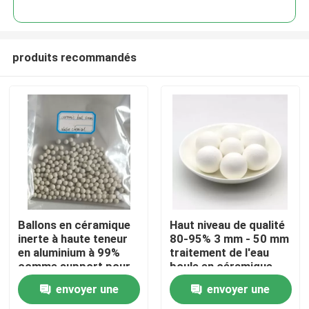
produits recommandés
À la maison
Ballons en céramique
Haut niveau de qualité
inerte à haute teneur
80-95% 3 mm - 50 mm
en aluminium à 99%
traitement de l'eau
Produits
comme support pour
boule en céramique
le catalyseur
d'aluminium inerte
envoyer une
envoyer une
Vidéos