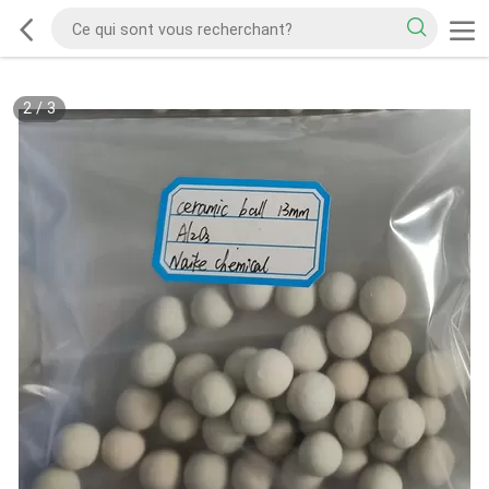
2
/
3