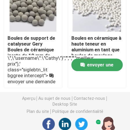
carbonate de lithium
Alumine activée
Boules de support de
Boules en céramique à
catalyseur Gery
haute teneur en
Boules de céramique
aluminium en tant que
Emballage aléatoire en colonne
inerte de 19 mm de
boules de meulage
\",\"username\":\"Cathy\"}","","","","meilleur
diamètre
hybrides roulements à
prix");'
envoyer une
billes en céramique
class="siglebtn_lit
garniture de tour structurée
bggree intercept">
demande
envoyer une demande
Emballage de laboratoire
Aperçu
Au sujet de nous
Contactez-nous
Desktop Site
internals de colonne de distillation
Plan du site
Politique de confidentialité
Boule en céramique d'alumine