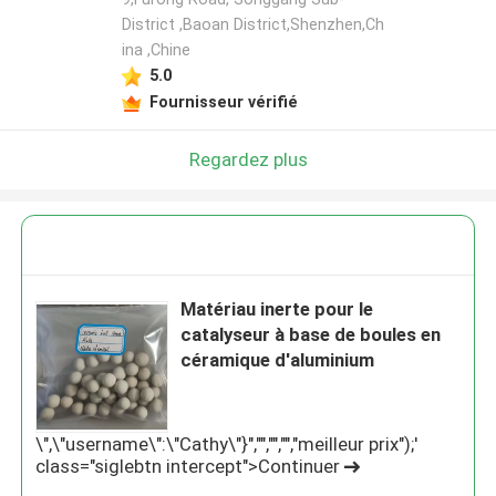
District ,Baoan District,Shenzhen,Ch
ina ,Chine
5.0
Fournisseur vérifié
Regardez plus
Matériau inerte pour le
catalyseur à base de boules en
céramique d'aluminium
\",\"username\":\"Cathy\"}","","","","meilleur prix");'
class="siglebtn intercept">Continuer