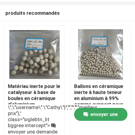
produits recommandés
Matériau inerte pour le
Ballons en céramique
catalyseur à base de
inerte à haute teneur
À la maison
boules en céramique
en aluminium à 99%
d'aluminium
comme support pour
\",\"username\":\"Cathy\"}","","","","meilleur
le catalyseur
prix");'
envoyer une
Produits
class="siglebtn_lit
bggree intercept">
demande
envoyer une demande
Vidéos