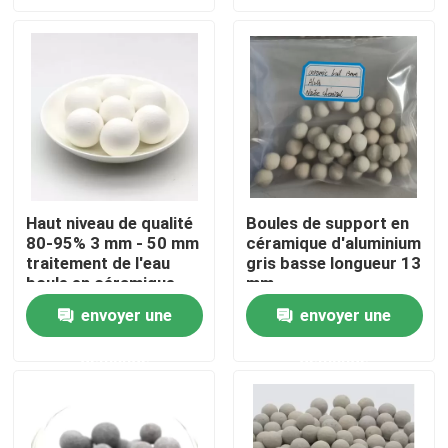
À propos de nous
Visite de l'usine
Contrôle de la qualité
Haut niveau de qualité
Boules de support en
80-95% 3 mm - 50 mm
céramique d'aluminium
Nous contacter
traitement de l'eau
gris basse longueur 13
boule en céramique
mm
d'aluminium inerte
Demandez un devis
envoyer une
envoyer une
demande
demande
Filtre moléculaire PSA
Zéolite à tamis moléculaire