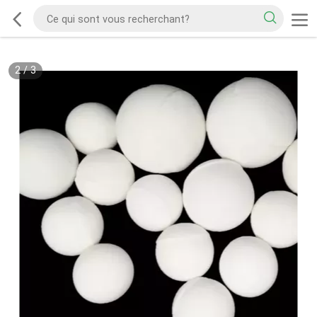
2
/
3