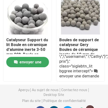
carbonate de lithium
Alumine activée
Catalyseur Support du
Boules de support de
Emballage aléatoire en colonne
lit Boule en céramique
catalyseur Gery
d'alumine inerte 3-50
Boules de céramique
mm 99% Boule en
inerte de 19 mm de
\",\"username\":\"Cathy\"}","",
garniture de tour structurée
alumine inerte
diamètre
prix");'
envoyer une
class="siglebtn_lit
bggree intercept">
demande
Emballage de laboratoire
envoyer une demande
internals de colonne de distillation
Aperçu
Au sujet de nous
Contactez-nous
Desktop Site
Plan du site
Politique de confidentialité
Boule en céramique d'alumine