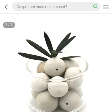
2
/
3