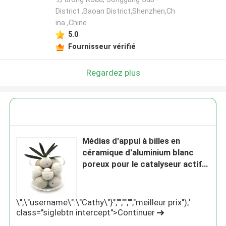
District ,Baoan District,Shenzhen,Ch
ina ,Chine
5.0
Fournisseur vérifié
Regardez plus
Médias d'appui à billes en
céramique d'aluminium blanc
poreux pour le catalyseur actif
dans l'industrie du gaz naturel
\",\"username\":\"Cathy\"}","","","","meilleur prix");'
class="siglebtn intercept">Continuer