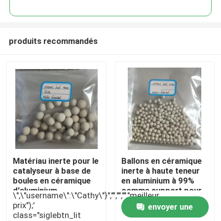
produits recommandés
À la maison
Matériau inerte pour le
Ballons en céramique
catalyseur à base de
inerte à haute teneur
boules en céramique
en aluminium à 99%
Produits
d'aluminium
comme support pour
\",\"username\":\"Cathy\"}","","","","meilleur
le catalyseur
prix");'
envoyer une
class="siglebtn_lit
Vidéos