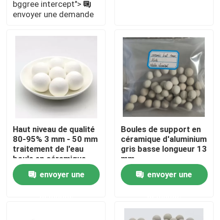
bggree intercept">
demande
envoyer une demande
À propos de nous
Visite de l'usine
Contrôle de la qualité
Nous contacter
Haut niveau de qualité
Boules de support en
80-95% 3 mm - 50 mm
céramique d'aluminium
traitement de l'eau
gris basse longueur 13
Demandez un devis
boule en céramique
mm
d'aluminium inerte
envoyer une
envoyer une
Filtre moléculaire PSA
demande
demande
Zéolite à tamis moléculaire