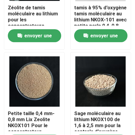
Zéolite de tamis
tamis à 95% d'oxygène
moléculaire au lithium
tamis moléculaire au
À propos de nous
pour les
lithium NKOX-101 avec
concentrateurs
petite perle 0,4-0,8
d'oxygène médicaux
mm
envoyer une
envoyer une
Visite de l'usine
demande
demande
Contrôle de la qualité
Nous contacter
Demandez un devis
Filtre moléculaire PSA
Petite taille 0,4 mm-
Sage moléculaire au
0,8 mm Lix Zeolite
lithium NKOX100 de
NKOX101 Pour le
1,6 à 2,5 mm pour la
concentrateur
centrale d'oxygène
Zéolite à tamis moléculaire