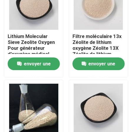
Lithium Molecular
Filtre moléculaire 13x
Sieve Zeolite Oxygen
Zéolite de lithium
Pour générateur
oxygène Zéolite 13X
d'oxygène médical
Zéolite de lithium
oxygène
envoyer une
envoyer une
demande
demande
À la maison
Produits
Vidéos