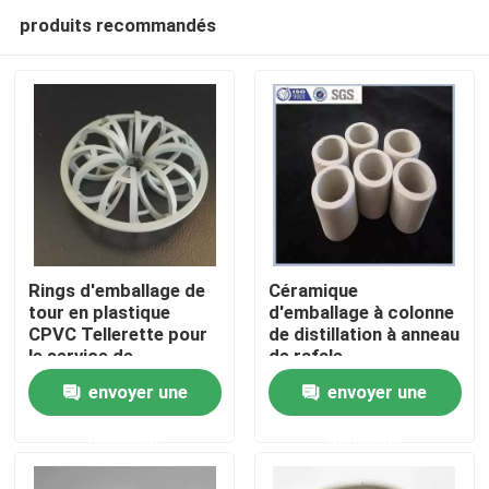
produits recommandés
Rings d'emballage de
Céramique
tour en plastique
d'emballage à colonne
CPVC Tellerette pour
de distillation à anneau
À la maison
le service de
de rafale
décapage
envoyer une
envoyer une
Produits
demande
demande
Vidéos