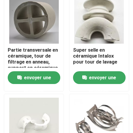
À propos de nous
Visite de l'usine
Partie transversale en
Super selle en
Contrôle de la qualité
céramique, tour de
céramique Intalox
filtrage en anneau,
pour tour de lavage
support en céramique
Nous contacter
50 mm 80 mm 100 mm
envoyer une
envoyer une
demande
demande
Demandez un devis
Filtre moléculaire PSA
Zéolite à tamis moléculaire