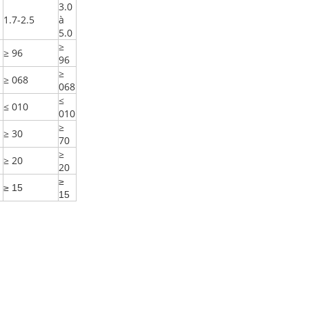
3.0
1.7-2.5
à
5.0
≥
≥ 96
96
≥
≥ 068
068
≤
≤ 010
010
≥
≥ 30
70
≥
≥ 20
20
≥
≥ 15
15