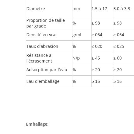
Diamètre
mm
1.5 à 17
3.0 à 3.3
Proportion de taille
%
≥ 98
≥ 98
par grade
Densité en vrac
g/ml
≥ 064
≥ 064
Taux d'abrasion
%
≤ 020
≤ 025
Résistance à
N/p
≥ 45
≥ 60
l'écrasement
Adsorption par l'eau
%
≥ 20
≥ 20
Eau d'emballage
%
≥ 15
≥ 15
Emballage
: