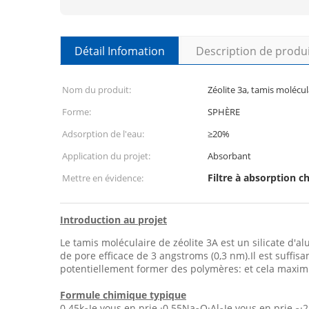
Détail Infomation
Description de produ
Nom du produit:
Zéolite 3a, tamis molécul
Forme:
SPHÈRE
Adsorption de l'eau:
≥20%
Application du projet:
Absorbant
Filtre à absorption 
Mettre en évidence:
Introduction au projet
Le tamis moléculaire de zéolite 3A est un silicate d'a
de pore efficace de 3 angstroms (0,3 nm).Il est suffi
potentiellement former des polymères: et cela maximi
Formule chimique typique
0.45k
Je vous en prie.
·
0.55Na
O·Al
Je vous en prie.
·2