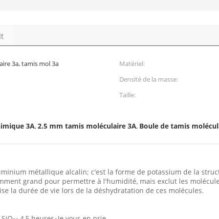
it
aire 3a, tamis mol 3a
Matériel:
Densité de la masse:
Taille:
chimique 3A
2.5 mm tamis moléculaire 3A
Boule de tamis molécul
,
,
luminium métallique alcalin; c'est la forme de potassium de la struc
samment grand pour permettre à l'humidité, mais exclut les molécul
se la durée de vie lors de la déshydratation de ces molécules.
.SiO
· 4,5 heures
Je vous en prie.