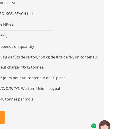
NK CHEM
ISO, SGS, REACH test
Le NK-3a
25Kg
depends on quantity
5 kg de fûts de carton, 150 kg de fûts de fer, un conteneur
peut charger 10-12 tonnes.
15 jours pour un conteneur de 20 pieds
/C, D/P, T/T, Western Union, paypal
240 tonnes par mois