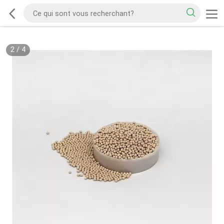
2
/
4