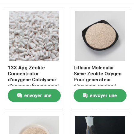
13X Apg Zéolite
Lithium Molecular
Concentrator
Sieve Zeolite Oxygen
d'oxygène Catalyseur
Pour générateur
d'oxygène Équipement
d'oxygène médical
de zéolite synthétique
À la maison
envoyer une
envoyer une
juste prix
demande
demande
Produits
Vidéos