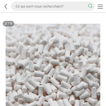
2
/
6