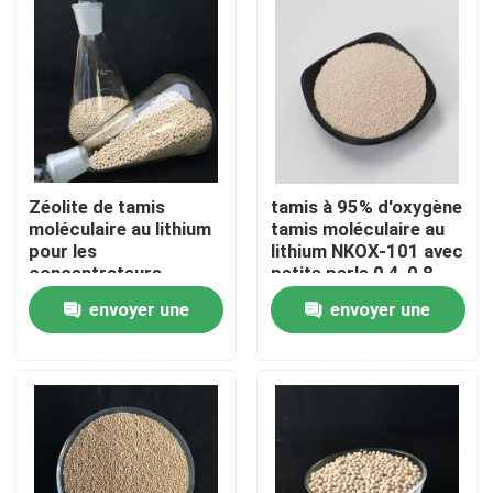
À propos de nous
Visite de l'usine
Contrôle de la qualité
Zéolite de tamis
tamis à 95% d'oxygène
moléculaire au lithium
tamis moléculaire au
pour les
lithium NKOX-101 avec
Nous contacter
concentrateurs
petite perle 0,4-0,8
d'oxygène médicaux
mm
envoyer une
envoyer une
Demandez un devis
demande
demande
Filtre moléculaire PSA
Zéolite à tamis moléculaire