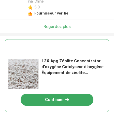
ina ,Chine
5.0
Fournisseur vérifié
Regardez plus
13X Apg Zéolite Concentrator
d'oxygène Catalyseur d'oxygène
Équipement de zéolite
synthétique juste prix
Continuer