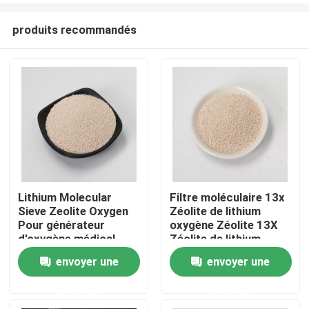
produits recommandés
Lithium Molecular
Filtre moléculaire 13x
Sieve Zeolite Oxygen
Zéolite de lithium
À la maison
Pour générateur
oxygène Zéolite 13X
d'oxygène médical
Zéolite de lithium
oxygène
envoyer une
envoyer une
Produits
demande
demande
Vidéos