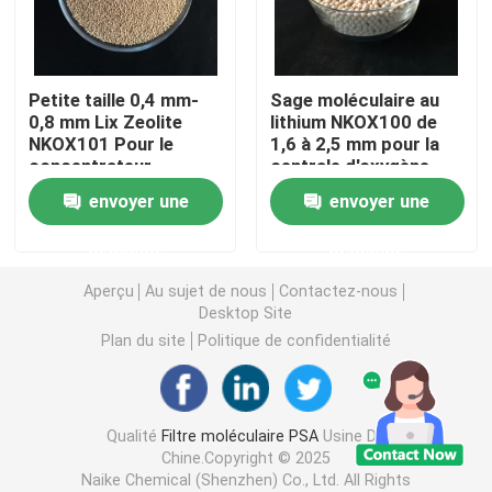
carbonate de lithium
Petite taille 0,4 mm-
Sage moléculaire au
0,8 mm Lix Zeolite
lithium NKOX100 de
Alumine activée
NKOX101 Pour le
1,6 à 2,5 mm pour la
concentrateur
centrale d'oxygène
d'oxygène 5L
VPSA
Emballage aléatoire en colonne
envoyer une
envoyer une
demande
demande
garniture de tour structurée
Aperçu
Au sujet de nous
Contactez-nous
Desktop Site
Emballage de laboratoire
Plan du site
Politique de confidentialité
internals de colonne de distillation
Qualité
Filtre moléculaire PSA
Usine De
Chine.Copyright © 2025
Boule en céramique d'alumine
Naike Chemical (Shenzhen) Co., Ltd. All Rights